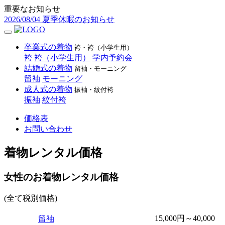
重要なお知らせ
2026/08/04
夏季休暇のお知らせ
卒業式の着物
袴・袴（小学生用）
袴
袴（小学生用）
学内予約会
結婚式の着物
留袖・モーニング
留袖
モーニング
成人式の着物
振袖・紋付袴
振袖
紋付袴
価格表
お問い合わせ
着物レンタル価格
女性のお着物レンタル価格
(全て税別価格)
15,000円～40,000
留袖