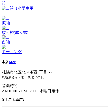
袴
袴（小学生用
）
振袖
紋付袴(成人式)
留袖
モーニング
本店
MAP
札幌市北区北34条西3丁目1-2
札幌新道沿・地下鉄北34条駅
営業時間
AM10:00～PM18:00 水曜日定休
011-716-4473