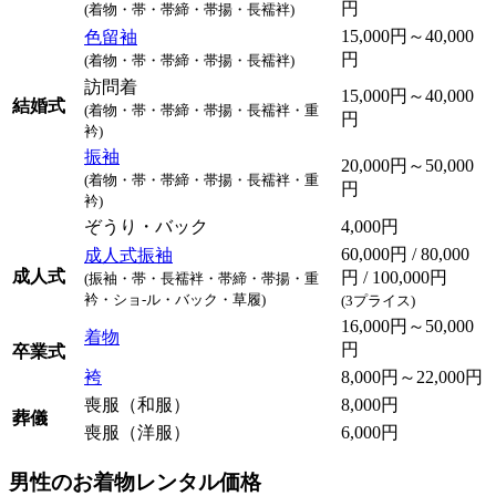
円
(着物・帯・帯締・帯揚・長襦袢)
15,000円～40,000
色留袖
円
(着物・帯・帯締・帯揚・長襦袢)
訪問着
15,000円～40,000
結婚式
(着物・帯・帯締・帯揚・長襦袢・重
円
衿)
振袖
20,000円～50,000
(着物・帯・帯締・帯揚・長襦袢・重
円
衿)
ぞうり・バック
4,000円
60,000円 / 80,000
成人式振袖
成人式
円 / 100,000円
(振袖・帯・長襦袢・帯締・帯揚・重
衿・ショ-ル・バック・草履)
(3プライス)
16,000円～50,000
着物
円
卒業式
袴
8,000円～22,000円
喪服（和服）
8,000円
葬儀
喪服（洋服）
6,000円
男性のお着物レンタル価格