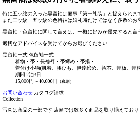
特に五ッ紋の入った黒留袖は慶事「第一礼装」と捉えられま
また三ッ紋・五ッ紋の色留袖は婚礼時だけではなく多数のお
黒留袖・色留袖に関して言えば、一概に好みが優先すると言
適切なアドバイスを受けてからお選びください
黒留袖一式 色留袖一式
着物・帯・長襦袢・帯締め・帯揚・
着付け小物(肌着、腰ひも、伊達締め、衿芯、帯板、帯
期間 2泊3日
15,000円～40,000円
（税別）
お問い合わせ
カタログ請求
Collection
写真は商品の一部です 店頭では数多く商品を取り揃えており