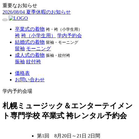
重要なお知らせ
2026/08/04
夏季休暇のお知らせ
卒業式の着物
袴・袴（小学生用）
袴
袴（小学生用）
学内予約会
結婚式の着物
留袖・モーニング
留袖
モーニング
成人式の着物
振袖・紋付袴
振袖
紋付袴
価格表
お問い合わせ
学内予約会場
札幌ミュージック＆エンターテイメン
ト専門学校 卒業式 袴レンタル予約会
第1回 8月20日～21日 2日間