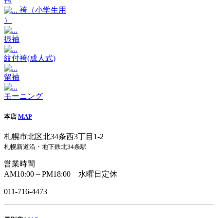
袴（小学生用
）
振袖
紋付袴(成人式)
留袖
モーニング
本店
MAP
札幌市北区北34条西3丁目1-2
札幌新道沿・地下鉄北34条駅
営業時間
AM10:00～PM18:00 水曜日定休
011-716-4473