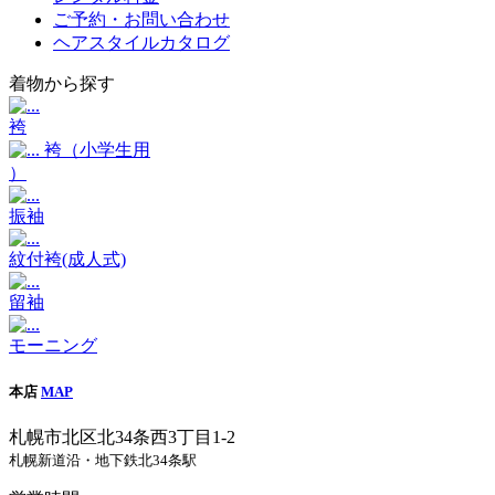
ご予約・お問い合わせ
ヘアスタイルカタログ
着物から探す
袴
袴（小学生用
）
振袖
紋付袴(成人式)
留袖
モーニング
本店
MAP
札幌市北区北34条西3丁目1-2
札幌新道沿・地下鉄北34条駅