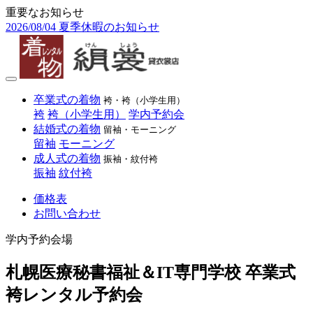
重要なお知らせ
2026/08/04
夏季休暇のお知らせ
卒業式の着物
袴・袴（小学生用）
袴
袴（小学生用）
学内予約会
結婚式の着物
留袖・モーニング
留袖
モーニング
成人式の着物
振袖・紋付袴
振袖
紋付袴
価格表
お問い合わせ
学内予約会場
札幌医療秘書福祉＆IT専門学校 卒業式
袴レンタル予約会