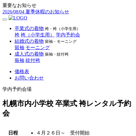
重要なお知らせ
2026/08/04
夏季休暇のお知らせ
卒業式の着物
袴・袴（小学生用）
袴
袴（小学生用）
学内予約会
結婚式の着物
留袖・モーニング
留袖
モーニング
成人式の着物
振袖・紋付袴
振袖
紋付袴
価格表
お問い合わせ
学内予約会場
札幌市内小学校 卒業式 袴レンタル予約
会
日程
４月２６日～ 受付開始