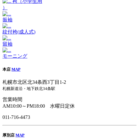
袴（小学生用
）
振袖
紋付袴(成人式)
留袖
モーニング
本店
MAP
札幌市北区北34条西3丁目1-2
札幌新道沿・地下鉄北34条駅
営業時間
AM10:00～PM18:00 水曜日定休
011-716-4473
厚別店
MAP